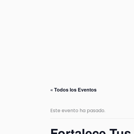
Ir
al
contenido
« Todos los Eventos
Este evento ha pasado.
Fortalece Tu